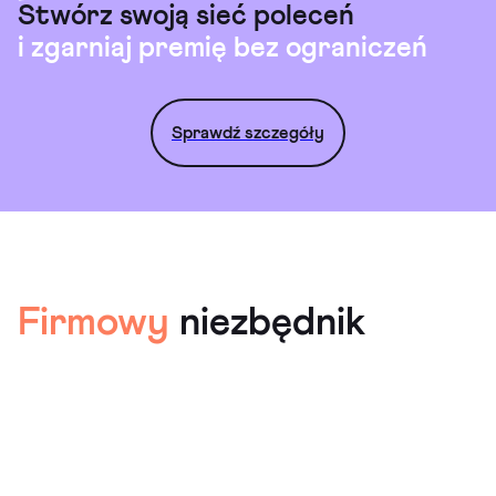
Stwórz swoją sieć poleceń
i zgarniaj premię bez ograniczeń
Sprawdź szczegóły
Firmowy
niezbędnik