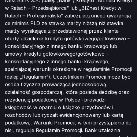
Nest Bank S.A. (dalej: „Bank”) kredytu „BIZnest Kredyt
w Ratach – Przedsiębiorca” lub „BIZnest Kredyt w
Ratach – Profesjonalista” zabezpieczonego gwarancją
de minimis PLD ze stawką marży niższą niż stawka
marży wynikająca z przedstawionej przez klienta
oferty udzielenia kredytu gotówkowego/gotówkowo –
konsolidacyjnego z innego banku krajowego lub
umowy kredytu gotówkowego/gotówkowo –
konsolidacyjnego z innego banku krajowego,
spełniającej warunki określone w regulaminie Promocji
(dalej: „Regulamin”). Uczestnikiem Promocji może być
osoba fizyczna prowadząca jednoosobową
działalność gospodarczą, która posiada siedzibę oraz
rezydencję podatkową w Polsce i prowadzi
księgowość w oparciu o książkę przychodów i
rozchodów lub ryczałt ewidencjonowany lub kartę
podatkową. Warunki Promocji, w tym przystąpienia do
niej, reguluje Regulamin Promocji. Bank uzależnia