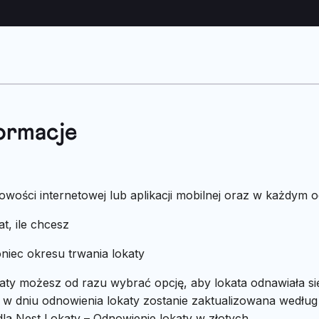
ormacje
wości internetowej lub aplikacji mobilnej oraz w każdym o
t, ile chcesz
niec okresu trwania lokaty
katy możesz od razu wybrać opcję, aby lokata odnawiała się
w dniu odnowienia lokaty zostanie zaktualizowana według
dla Nest Lokaty –
Odnowienie lokaty w złotych