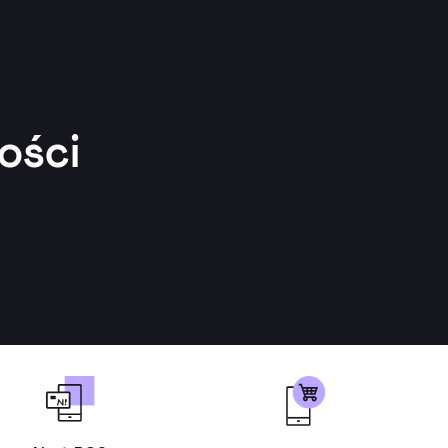
ości
jmuj płatności zbliżeniowe od
Pozwól klientom płacić wygodnie
ientów na swoim telefonie. Do
w Twoim sklepie internetowym.
przyjmowania płatności nie
Dowiedz się więcej ↗
potrzebujesz dodatkowego
ządzenia, wystarczy telefon z