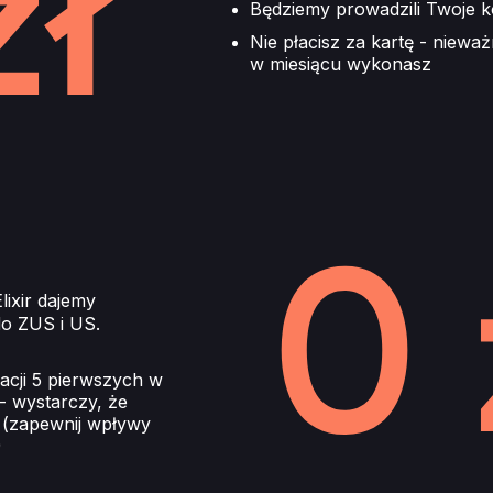
Będziemy prowadzili Twoje 
Nie płacisz za kartę - nieważn
w miesiącu wykonasz
lixir dajemy
do ZUS i US.
acji 5 pierwszych w
 wystarczy, że
e (zapewnij wpływy
)