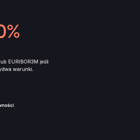
0%
ub EURIBOR3M jeśli
ydwa warunki.
wności