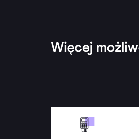
Więcej możliw
Zapewnij swoim klientom
Przy
możliwość płatności kartą lub
kl
telefonem. Nawet 0 zł za
dzierżawę terminala i bez prowizji
od płatności kartą.
ur