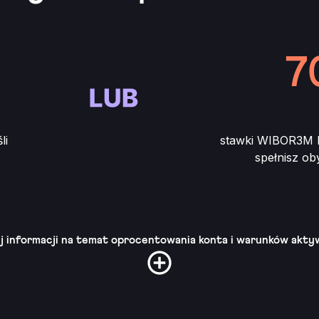
7
li
stawki WIBOR3M l
spełnisz ob
j informacji na temat oprocentowania konta i warunków akty