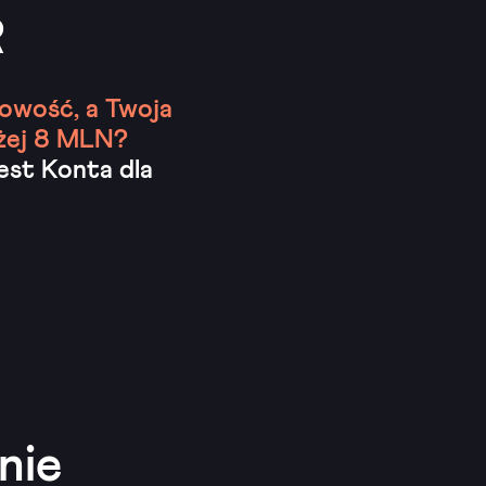
R
gowość, a Twoja
żej 8 MLN?
est Konta dla
nie