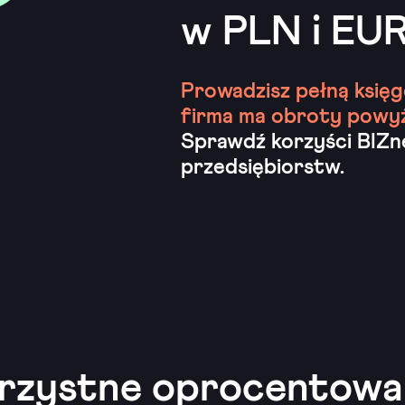
w PLN i EU
Prowadzisz pełną księ
firma ma obroty powy
Sprawdź korzyści BIZn
przedsiębiorstw.
rzystne oprocentowa