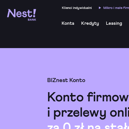
Klienci indywidualni
Mikro i małe fir
Konta
Kredyty
Leasing
BIZnest Konto
Konto firmow
i przelewy onl
za 0 zł na stał