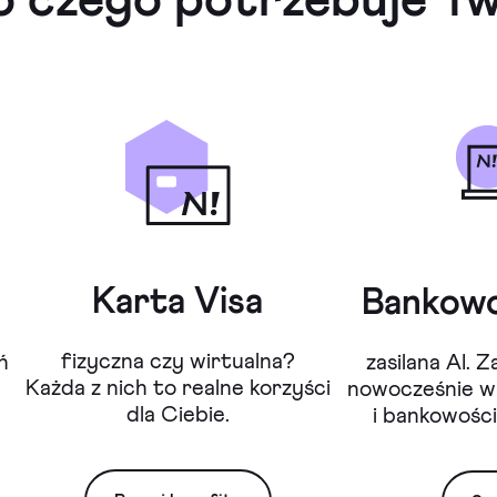
 czego potrzebuje Tw
Karta Visa
Bankowo
fizyczna czy wirtualna?
ń
zasilana AI. 
Każda z nich to realne korzyści
nowocześnie w a
dla Ciebie.
i bankowości