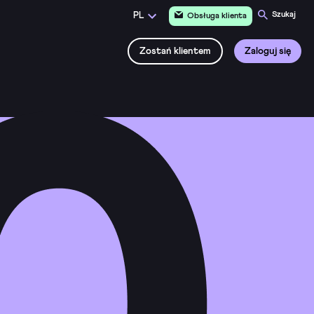
Szukaj
PL
Obsługa klienta
Zostań klientem
Zaloguj się