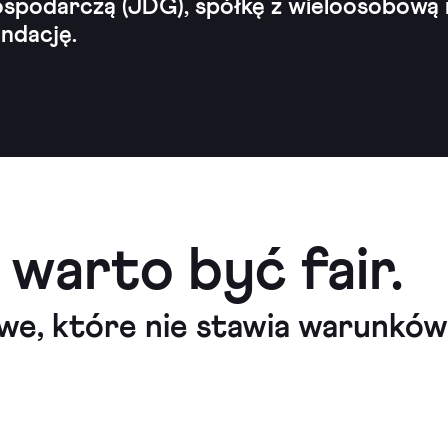
spodarczą (JDG), spółkę z wieloosobową 
ndację.
 warto być fair.
we, które nie stawia warunków