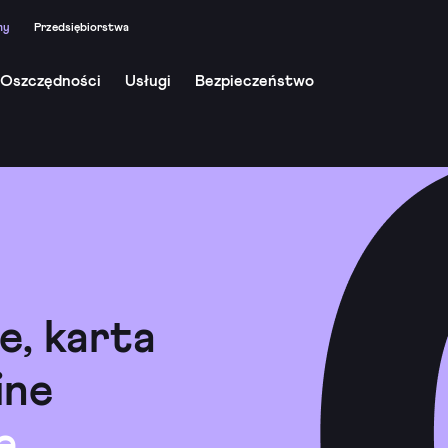
my
Przedsiębiorstwa
Oszczędności
Usługi
Bezpieczeństwo
e, karta
ine
e