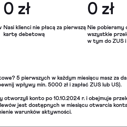
0 zł
0 zł
w
Nasi klienci nie płacą za pierwszą
Nie pobieramy 
kartę debetową
wszystkie przele
w tym do ZUS i
we? 5 pierwszych w każdym miesiącu masz za dar
ewnij wpływy min. 5000 zł i zapłać ZUS lub US).
 otworzyli konto po 10.10.2024 r. i obejmuje przele
lewów jest dostępnych w miesiącu otwarcia konta 
nienie warunków aktywności.