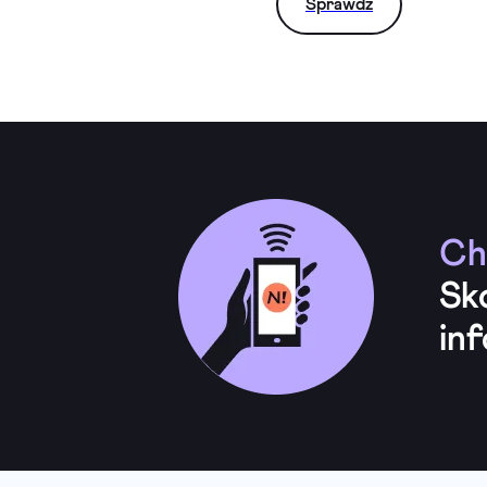
Sprawdź
Ch
Sk
inf