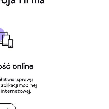
oja firma
ść online
Załatwiaj sprawy
plikacji mobilnej
 internetowej.